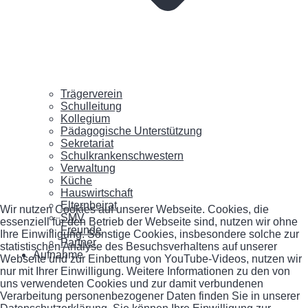
Trägerverein
Schulleitung
Kollegium
Pädagogische Unterstützung
Sekretariat
Schulkrankenschwestern
Verwaltung
Küche
Hauswirtschaft
Elternbeirat
Wir nutzen Cookies auf unserer Webseite. Cookies, die
SMV
essenziell für den Betrieb der Webseite sind, nutzen wir ohne
Freunde
Ihre Einwilligung. Sonstige Cookies, insbesondere solche zur
Partner
statistischen Analyse des Besuchsverhaltens auf unserer
Aufnahme
Webseite und zur Einbettung von YouTube-Videos, nutzen wir
nur mit Ihrer Einwilligung. Weitere Informationen zu den von
uns verwendeten Cookies und zur damit verbundenen
Verarbeitung personenbezogener Daten finden Sie in unserer