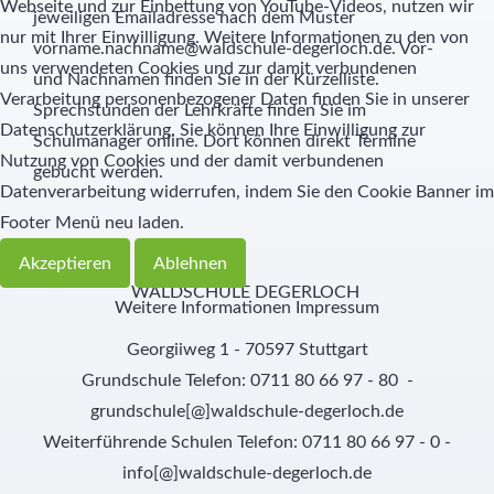
Webseite und zur Einbettung von YouTube-Videos, nutzen wir
jeweiligen Emailadresse nach dem Muster
nur mit Ihrer Einwilligung. Weitere Informationen zu den von
vorname.nachname@waldschule-degerloch.de. Vor-
uns verwendeten Cookies und zur damit verbundenen
und Nachnamen finden Sie in der Kürzelliste.
Verarbeitung personenbezogener Daten finden Sie in unserer
Sprechstunden der Lehrkräfte finden Sie im
Datenschutzerklärung. Sie können Ihre Einwilligung zur
Schulmanager online. Dort können direkt Termine
Nutzung von Cookies und der damit verbundenen
gebucht werden.
Datenverarbeitung widerrufen, indem Sie den Cookie Banner im
Footer Menü neu laden.
Akzeptieren
Ablehnen
WALDSCHULE DEGERLOCH
Weitere Informationen
Impressum
Georgiiweg 1 - 70597 Stuttgart
Grundschule Telefon: 0711 80 66 97 - 80 -
grundschule[@]waldschule-degerloch.de
Weiterführende Schulen Telefon: 0711 80 66 97 - 0 -
info[@]waldschule-degerloch.de