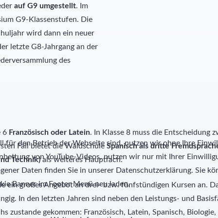
eder
auf G9 umgestellt
. Im
sium G9-Klassenstufen. Die
huljahr wird dann ein neuer
er letzte G8-Jahrgang an der
iederversammlung des
e 6
Französisch oder Latein
. In Klasse 8 muss die Entscheidung
l für den Betrieb der Webseite sind, nutzen wir ohne Ihre Einwil
rsten Fall bietet die Waldschule
Spanisch als dritte Fremdsprach
nbettung von YouTube-Videos, nutzen wir nur mit Ihrer Einwill
nd Technik)
als weiteres Hauptfach.
ner Daten finden Sie in unserer Datenschutzerklärung. Sie kön
kie Banner im Footer Menü neu laden.
e ein großes Angebot an drei- bzw. fünfstündigen Kursen an. 
gig. In den letzten Jahren sind neben den Leistungs- und Basi
ichs zustande gekommen: Französisch, Latein, Spanisch, Biologi