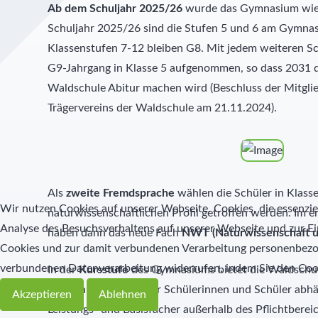
Ab dem Schuljahr 2025/26
wurde das Gymnasium wi
Schuljahr 2025/26 sind die Stufen 5 und 6 am Gymna
Klassenstufen 7-12 bleiben G8. Mit jedem weiteren Sc
G9-Jahrgang in Klasse 5 aufgenommen, so dass 2031 d
Waldschule Abitur machen wird (Beschluss der Mitgl
Trägervereins der Waldschule am 21.11.2024).
Als
zweite Fremdsprache
wählen die Schüler in Klass
Wir nutzen Cookies auf unserer Webseite. Cookies, die essenziel
naturwissenschaftlichen Profil getroffen werden. Im e
Analyse des Besuchsverhaltens auf unserer Webseite und zur Ei
haben dann das neue Fach
NWT (Naturwissenschaft u
Cookies und zur damit verbundenen Verarbeitung personenbezoge
verbundenen Datenverarbeitung widerrufen, indem Sie den Coo
In der
Kursstufe
des Gymnasiums bietet die Waldschul
Kurswahlverhalten der Schülerinnen und Schüler abhän
Akzeptieren
Ablehnen
Leistungs- und Basisfächer außerhalb des Pflichtbere