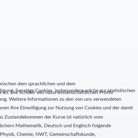
 zwischen dem sprachlichen und dem
ligung. Sonstige Cookies, insbesondere solche zur statistischen
e
an. Die Schüler des naturwissenschaftlichen Profils
igung. Weitere Informationen zu den von uns verwendeten
nen Ihre Einwilligung zur Nutzung von Cookies und der damit
Das Zustandekommen der Kurse ist natürlich vom
sfächern Mathematik, Deutsch und Englisch folgende
e, Physik, Chemie, NWT, Gemeinschaftskunde,