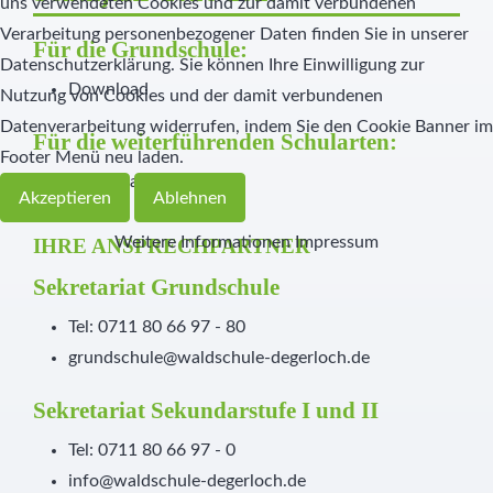
uns verwendeten Cookies und zur damit verbundenen
Verarbeitung personenbezogener Daten finden Sie in unserer
Für die Grundschule:
Datenschutzerklärung. Sie können Ihre Einwilligung zur
Download
Nutzung von Cookies und der damit verbundenen
Datenverarbeitung widerrufen, indem Sie den Cookie Banner im
Für die weiterführenden Schularten:
Footer Menü neu laden.
Download
Akzeptieren
Ablehnen
Weitere Informationen
Impressum
IHRE ANSPRECHPARTNER
Sekretariat Grundschule
Tel: 0711 80 66 97 - 80
grundschule@waldschule-degerloch.de
Sekretariat Sekundarstufe I und II
Tel: 0711 80 66 97 - 0
info@waldschule-degerloch.de