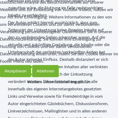
Kenntnis hat und es ihm technisch möglich und
statistischen Analyse des Besuchsverhaltens auf unserer
zumutbar wäre, die Nutzung im Falle rechtswidriger
Webseite und zur Einbettung von YouTube-Videos, nutzen wir
Inhalte zu verhindern.
nur mit Ihrer Einwilligung. Weitere Informationen zu den von
Der Autor erklärt hiermit ausdrücklich, dass zum
uns verwendeten Cookies und zur damit verbundenen
Zeitpunkt der Linksetzung keine illegalen Inhalte auf
Verarbeitung personenbezogener Daten finden Sie in unserer
den zu verlinkenden Seiten erkennbar waren. Auf die
Datenschutzerklärung. Sie können Ihre Einwilligung zur
aktuelle und zukünftige Gestaltung, die Inhalte oder die
Nutzung von Cookies und der damit verbundenen
Urheberschaft der verlinkten/verknüpften Seiten hat
Datenverarbeitung widerrufen, indem Sie den Cookie Banner im
der Autor keinerlei Einfluss. Deshalb distanziert er sich
Footer Menü neu laden.
hiermit ausdrücklich von allen Inhalten aller verlinkten
Akzeptieren
Ablehnen
/verknüpften Seiten, die nach der Linksetzung
verändert wurden. Diese Feststellung gilt für alle
Weitere Informationen
Impressum
innerhalb des eigenen Internetangebotes gesetzten
Links und Verweise sowie für Fremdeinträge in vom
Autor eingerichteten Gästebüchern, Diskussionsforen,
Linkverzeichnissen, Mailinglisten und in allen anderen