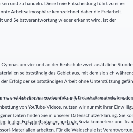
ken und zu handeln. Diese freie Entscheidung führt zu einer
annte Arbeitsatmosphäre kennzeichnet daher die Freiarbeit.
eit und Selbstverantwortung wieder erkannt wird, ist der
 am Gymnasium vier und an der Realschule zwei zusätzliche Stun
rialien selbstständig das Gebiet aus, mit dem sie sich während 
n der Erfolg der selbstständigen Arbeit ohne Unterstützung gefä
ern- und Arbeitsphasen ebenfalls mit Freiarbeitsmaterialien, der
l für den Betrieb der Webseite sind, nutzen wir ohne Ihre Einwil
nbettung von YouTube-Videos, nutzen wir nur mit Ihrer Einwill
ner Daten finden Sie in unserer Datenschutzerklärung. Sie kön
en in den Freiarbeitsphasen auch die Sozialkompetenz und Teamf
kie Banner im Footer Menü neu laden.
ori-Materialien arbeiten. Für die Waldschule ist Verantwortung