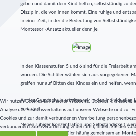
geben und damit dem Kind helfen, selbstständig zu den
Disziplin, die von innen kommt. Eine ruhige und entsp
In einer Zeit, in der die Bedeutung von Selbstständigk
Montessori-Ansatz aktueller denn je.
In den Klassenstufen 5 und 6 sind für die Freiarbeit
worden. Die Schüler wählen sich aus vorgegebenen Mate
greifen nur auf Bitten des Kindes ein und helfen, wen
An der Grundschule arbeiten wir in den individuellen L
Wir nutzen Cookies auf unserer Webseite. Cookies, die essenziel
Freiarbeit.
Analyse des Besuchsverhaltens auf unserer Webseite und zur Ei
Cookies und zur damit verbundenen Verarbeitung personenbezoge
Neben ruhiger Konzentration und Selbständigkeit werd
verbundenen Datenverarbeitung widerrufen, indem Sie den Coo
Schülerinnen und Schüler häufig gemeinsam an Montess