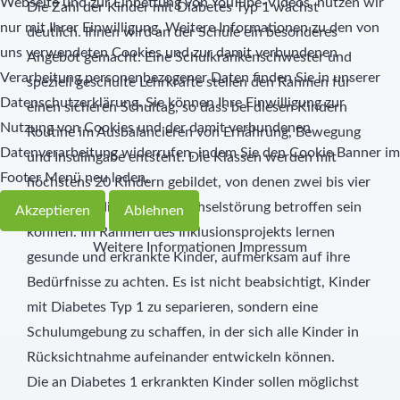
Webseite und zur Einbettung von YouTube-Videos, nutzen wir
Die Zahl der Kinder mit Diabetes Typ 1 wächst
nur mit Ihrer Einwilligung. Weitere Informationen zu den von
deutlich. Ihnen wird an der Schule ein besonderes
uns verwendeten Cookies und zur damit verbundenen
Angebot gemacht: Eine Schulkrankenschwester und
Verarbeitung personenbezogener Daten finden Sie in unserer
speziell geschulte Lehrkräfte stellen den Rahmen für
Datenschutzerklärung. Sie können Ihre Einwilligung zur
einen sicheren Schultag, so dass bei diesen Kindern
Nutzung von Cookies und der damit verbundenen
Routine im Ausbalancieren von Ernährung, Bewegung
Datenverarbeitung widerrufen, indem Sie den Cookie Banner im
und Insulingabe entsteht. Die Klassen werden mit
Footer Menü neu laden.
höchstens 20 Kindern gebildet, von denen zwei bis vier
Kinder von dieser Stoffwechselstörung betroffen sein
Akzeptieren
Ablehnen
können. Im Rahmen des Inklusionsprojekts lernen
Weitere Informationen
Impressum
gesunde und erkrankte Kinder, aufmerksam auf ihre
Bedürfnisse zu achten. Es ist nicht beabsichtigt, Kinder
mit Diabetes Typ 1 zu separieren, sondern eine
Schulumgebung zu schaffen, in der sich alle Kinder in
Rücksichtnahme aufeinander entwickeln können.
Die an Diabetes 1 erkrankten Kinder sollen möglichst