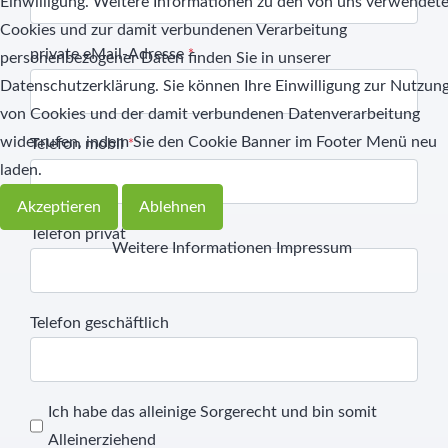
Einwilligung. Weitere Informationen zu den von uns verwendet
Cookies und zur damit verbundenen Verarbeitung
private eMail-Adresse
*
personenbezogener Daten finden Sie in unserer
Datenschutzerklärung. Sie können Ihre Einwilligung zur Nutzun
von Cookies und der damit verbundenen Datenverarbeitung
widerrufen, indem Sie den Cookie Banner im Footer Menü neu
Telefon mobil
*
laden.
Akzeptieren
Ablehnen
Telefon privat
Weitere Informationen
Impressum
Telefon geschäftlich
Ich habe das alleinige Sorgerecht und bin somit
Alleinerziehend