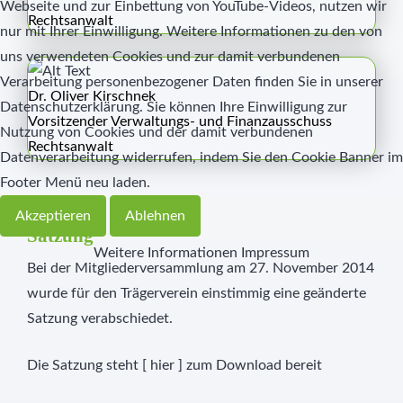
Webseite und zur Einbettung von YouTube-Videos, nutzen wir
Rechtsanwalt
nur mit Ihrer Einwilligung. Weitere Informationen zu den von
uns verwendeten Cookies und zur damit verbundenen
Verarbeitung personenbezogener Daten finden Sie in unserer
Dr. Oliver Kirschnek
Datenschutzerklärung. Sie können Ihre Einwilligung zur
Vorsitzender Verwaltungs- und Finanzausschuss
Nutzung von Cookies und der damit verbundenen
Rechtsanwalt
Datenverarbeitung widerrufen, indem Sie den Cookie Banner im
Footer Menü neu laden.
Akzeptieren
Ablehnen
Satzung
Weitere Informationen
Impressum
Bei der Mitgliederversammlung am 27. November 2014
wurde für den Trägerverein einstimmig eine geänderte
Satzung verabschiedet.
Die Satzung steht [
hier
] zum Download bereit