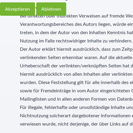
2. Verweise und Links
Akzeptieren
Ablehnen
Bei direkten oder indirekten Verweisen auf fremde Web
Verantwortungsbereiches des Autors liegen, würde eine
treten, in dem der Autor von den Inhalten Kenntnis h
Nutzung im Falle rechtswidriger Inhalte zu verhindern
Der Autor erklärt hiermit ausdrücklich, dass zum Zeitp
verlinkenden Seiten erkennbar waren. Auf die aktuelle 
Urheberschaft der verlinkten/verknüpften Seiten hat der
hiermit ausdrücklich von allen Inhalten aller verlinkt
wurden. Diese Feststellung gilt für alle innerhalb des
sowie für Fremdeinträge in vom Autor eingerichteten 
Mailinglisten und in allen anderen Formen von Datenba
Für illegale, fehlerhafte oder unvollständige Inhalte 
Nichtnutzung solcherart dargebotener Informationen en
verwiesen wurde, nicht derjenige, der über Links auf di