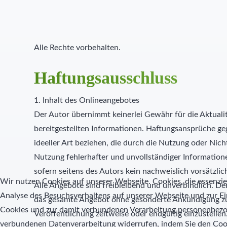
Alle Rechte vorbehalten.
Haftungsausschluss
1. Inhalt des Onlineangebotes
Der Autor übernimmt keinerlei Gewähr für die Aktualitä
bereitgestellten Informationen. Haftungsansprüche ge
ideeller Art beziehen, die durch die Nutzung oder Ni
Nutzung fehlerhafter und unvollständiger Information
sofern seitens des Autors kein nachweislich vorsätzlic
Wir nutzen Cookies auf unserer Webseite. Cookies, die essenziel
Alle Angebote sind freibleibend und unverbindlich. Der 
Analyse des Besuchsverhaltens auf unserer Webseite und zur Ei
das gesamte Angebot ohne gesonderte Ankündigung zu 
Cookies und zur damit verbundenen Verarbeitung personenbezoge
Veröffentlichung zeitweise oder endgültig einzustellen
verbundenen Datenverarbeitung widerrufen, indem Sie den Coo