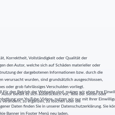
t, Korrektheit, Vollständigkeit oder Qualität der
gen den Autor, welche sich auf Schäden materieller oder
chtnutzung der dargebotenen Informationen bzw. durch die
en verursacht wurden, sind grundsätzlich ausgeschlossen,
hes oder grob fahrlässiges Verschulden vorliegt.
l für den Betrieb der Webseite sind, nutzen wir ohne Ihre Einwil
Autor behält es sich ausdrücklich vor, Teile der Seiten oder
nbettung von YouTube-Videos, nutzen wir nur mit Ihrer Einwill
verändern, zu ergänzen, zu löschen oder die
ner Daten finden Sie in unserer Datenschutzerklärung. Sie kön
.
kie Banner im Footer Menü neu laden.