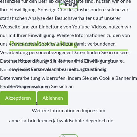
essenziell für den Betrieb der Webseite sind, nutzen wir ohne
Ihre Einwilligung. Sonstige Cookies, insbesondere solche zur
statistischen Analyse des Besuchsverhaltens auf unserer
Webseite und zur Einbettung von YouTube-Videos, nutzen wir
nur mit Ihrer Einwilligung. Weitere Informationen zu den von
Personalverwaltung
uns verwendeten Cookies und zur damit verbundenen
Verarbeitung personenbezogener Daten finden Sie in unserer
Frau Kremer ist für die Lohn- und Gehaltsabrechnung,
Datenschutzerklärung. Sie können Ihre Einwilligung zur
sowie die Personalsachbearbeitung zuständig.
Nutzung von Cookies und der damit verbundenen
Datenverarbeitung widerrufen, indem Sie den Cookie Banner im
Bei Fragen wenden Sie sich an
Footer Menü neu laden.
Akzeptieren
Ablehnen
Tel.: 0711-806697-96
Weitere Informationen
Impressum
anne-kathrin.kremer(at)waldschule-degerloch.de