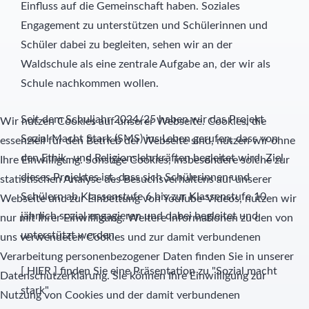
Einfluss auf die Gemeinschaft haben. Soziales
Engagement zu unterstützen und Schülerinnen und
Schüler dabei zu begleiten, sehen wir an der
Waldschule als eine zentrale Aufgabe an, der wir als
Schule nachkommen wollen.
Seit dem Schuljahr 2024/25 haben wir das Projekt
Wir nutzen Cookies auf unserer Webseite. Cookies, die
Sozial Macht Stark (SMS) ins Leben gerufen, dass von
essenziell für den Betrieb der Webseite sind, nutzen wir ohne
den Ethik- und Religionslehrkräften begleitet wird. Ziel
Ihre Einwilligung. Sonstige Cookies, insbesondere solche zur
dieses Projektes ist, dass sich Schülerinnen und
statistischen Analyse des Besuchsverhaltens auf unserer
Schülern ab Klassenstufe 6 bis zur Klassenstufe 10
Webseite und zur Einbettung von YouTube-Videos, nutzen wir
jährlich sozial engagieren und dabei begleitet und
nur mit Ihrer Einwilligung. Weitere Informationen zu den von
unterstützt werden.
uns verwendeten Cookies und zur damit verbundenen
Verarbeitung personenbezogener Daten finden Sie in unserer
[
HIER
] finden Sie eine Präsentation zu "Sozial macht
Datenschutzerklärung. Sie können Ihre Einwilligung zur
stark"
Nutzung von Cookies und der damit verbundenen