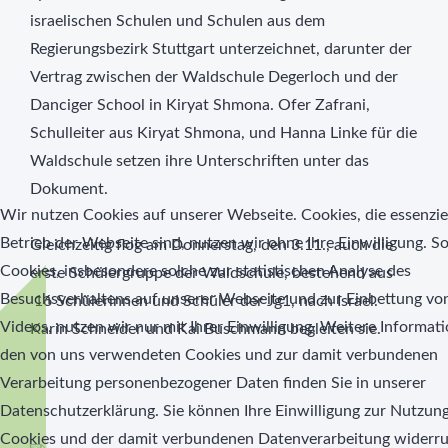
israelischen Schulen und Schulen aus dem
Regierungsbezirk Stuttgart unterzeichnet, darunter der
Vertrag zwischen der Waldschule Degerloch und der
Danciger School in Kiryat Shmona. Ofer Zafrani,
Schulleiter aus Kiryat Shmona, und Hanna Linke für die
Waldschule setzen ihre Unterschriften unter das
Dokument.
Wir nutzen Cookies auf unserer Webseite. Cookies, die essenziel
Betrieb der Webseite sind, nutzen wir ohne Ihre Einwilligung. S
Gleichzeitig flog am Donnerstag, den 3.11., auch die
Cookies, insbesondere solche zur statistischen Analyse des
erste Schülergruppe der Waldschule, bestehend aus
Besuchsverhaltens auf unserer Webseite und zur Einbettung vo
16 Schülerinnen und Schüler der Jg1, nach Israel.
Videos, nutzen wir nur mit Ihrer Einwilligung. Weitere Informat
Karin Schneider und Kai Buschmann begleiten sie.
den von uns verwendeten Cookies und zur damit verbundenen
Verarbeitung personenbezogener Daten finden Sie in unserer
Datenschutzerklärung. Sie können Ihre Einwilligung zur Nutzun
Cookies und der damit verbundenen Datenverarbeitung widerru