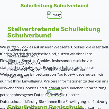
Schulleitung Schulverbund
Schülernachhilfe
Hauswirtschaft
Elternbeirat
Stellvertretende Schulleitung
Schulverbund
SMV
Wir nutzen Cookies auf unserer Webseite. Cookies, die essenziell
Freunde
Studienrätin
für den Betrieb der Webseite sind, nutzen wir ohne Ihre
Nicté Leinenbach
Einwilligung. Sonstige Cookies, insbesondere solche zur
Partner
Tel.: 0711-806697-0
statistischen Analyse des Besuchsverhaltens auf unserer
(Stellvertretung Schulverbund Waldschule und
Webseite und zur Einbettung von YouTube-Videos, nutzen wir
Gymnasium)
nur mit Ihrer Einwilligung. Weitere Informationen zu den von uns
verwendeten Cookies und zur damit verbundenen Verarbeitung
personenbezogener Daten finden Sie in unserer
Datenschutzerklärung. Sie können Ihre Einwilligung zur Nutzung
Schulleitung Realschule
von Cookies und der damit verbundenen Datenverarbeitung