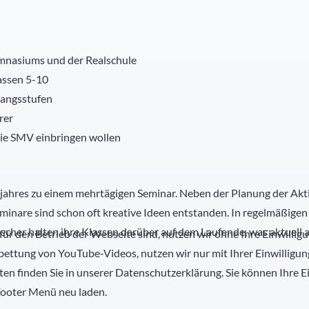
mnasiums und der Realschule
assen 5-10
gangsstufen
rer
 die SMV einbringen wollen
uljahres zu einem mehrtägigen Seminar. Neben der Planung der Ak
inare sind schon oft kreative Ideen entstanden. In regelmäßige
echer halten ihre Klassen darüber auf dem Laufende, was aktuell 
für den Betrieb der Webseite sind, nutzen wir ohne Ihre Einwilligu
bettung von YouTube-Videos, nutzen wir nur mit Ihrer Einwilligu
n finden Sie in unserer Datenschutzerklärung. Sie können Ihre 
Footer Menü neu laden.