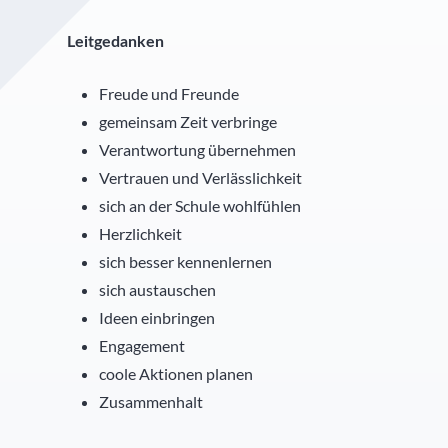
Leitgedanken
Schülernachhilfe
Hauswirtschaft
Freude und Freunde
Elternbeirat
gemeinsam Zeit verbringe
SMV
Verantwortung übernehmen
Vertrauen und Verlässlichkeit
Freunde
sich an der Schule wohlfühlen
Herzlichkeit
Partner
sich besser kennenlernen
sich austauschen
Ideen einbringen
Engagement
coole Aktionen planen
Zusammenhalt