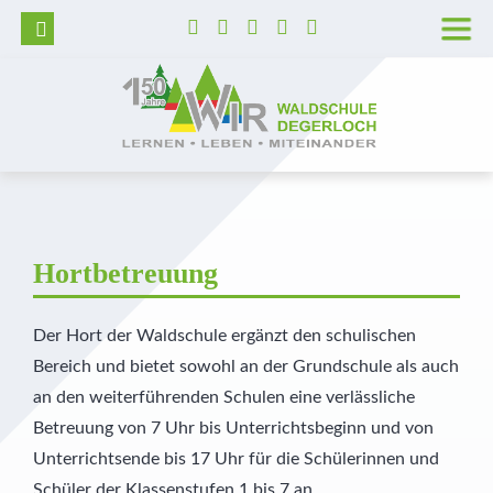
Wer wir sind
Grundschule
Hortbetreuung
Lage und Anfahrt
Trägerverein
Tag der offenen Tür
Unser Leitbild
Realschule
Betreute selbstständige Lernzeit
Barrierefreie Waldschule
Schulleitung
Aufnahmeverfahren
Unser Schulprogramm
Realschulaufsetzer
AGs
Stellenangebote
Kollegium
Kosten
Montessori
Gymnasium
Pädagogisch-didaktische Besonderheiten
Presse
Pädagogische Unterstützung
Vormerkung
Hortbetreuung
MINT
Prävention
Geschichte der Waldschule
Sekretariat
Der Hort der Waldschule ergänzt den schulischen
Bereich und bietet sowohl an der Grundschule als auch
Diabetes Typ 1
Veranstaltungshighlights
Schulkrankenschwestern
an den weiterführenden Schulen eine verlässliche
Außerunterrichtliche Veranstaltungen
Verwaltung
Betreuung von 7 Uhr bis Unterrichtsbeginn und von
Unterrichtsende bis 17 Uhr für die Schülerinnen und
Praktika
Küche
Schüler der Klassenstufen 1 bis 7 an.