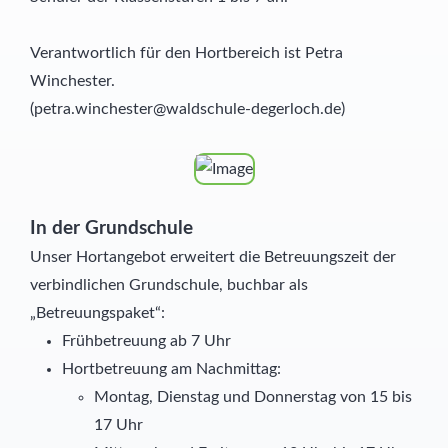
Schülernachhilfe
Hauswirtschaft
Verantwortlich für den Hortbereich ist Petra
Winchester.
Elternbeirat
(petra.winchester@waldschule-degerloch.de)
SMV
Freunde
In der Grundschule
Partner
Unser Hortangebot erweitert die Betreuungszeit der
verbindlichen Grundschule, buchbar als
„Betreuungspaket“:
Frühbetreuung ab 7 Uhr
Hortbetreuung am Nachmittag:
Montag, Dienstag und Donnerstag von 15 bis
17 Uhr