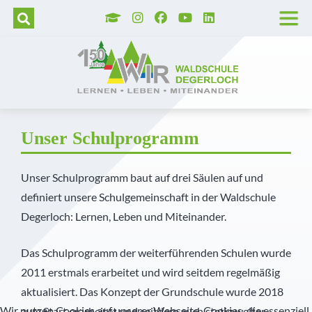
Wer wir sind
Grundschule
Hortbetreuung
Lage und Anfahrt
Trägerverein
Tag der offenen Tür
Unser Leitbild
Realschule
Betreute selbstständige Lernzeit
Barrierefreie Waldschule
Schulleitung
Aufnahmeverfahren
Unser Schulprogramm
Realschulaufsetzer
AGs
Stellenangebote
Kollegium
Kosten
Unser Schulprogramm
Montessori
Gymnasium
Pädagogisch-didaktische Besonderheiten
Presse
Pädagogische Unterstützung
Vormerkung
Unser Schulprogramm baut auf drei Säulen auf und
definiert unsere Schulgemeinschaft in der Waldschule
MINT
Prävention
Geschichte der Waldschule
Sekretariat
Degerloch: Lernen, Leben und Miteinander.
Diabetes Typ 1
Veranstaltungshighlights
Schulkrankenschwestern
Das Schulprogramm der weiterführenden Schulen wurde
Außerunterrichtliche Veranstaltungen
Verwaltung
2011 erstmals erarbeitet und wird seitdem regelmäßig
aktualisiert. Das Konzept der Grundschule wurde 2018
Praktika
Küche
Wir nutzen Cookies auf unserer Webseite. Cookies, die essenziell
zum Start erarbeitet und seitdem auch stetig weiter