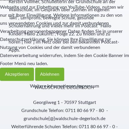
Kerstin Vollmer, Schulleiterin der Grundschule an der
Webseite und zur Einbettung von YouTube-Videos, nutzen wir
Waldschule, im Gespräch über „Lernen im eigenen
nur mit Ihrer Einwilligung. Weitere Informationen zu den von
Takt“, Lernprofis, bewegte Schule, gesunde
uns verwendeten Cookies und zur damit verbundenen
Schulernährung und Vieles mehr im Podcast "Hallo
Verarbeitung personenbezogener Daten finden Sie in unserer
Kinder! Hallo Zukunft!", Folge 22. Zu finden und zu
Datenschutzerklärung. Sie können Ihre Einwilligung zur
hören [
hier
] im Netz oder bei den bekannten Podcast-
Nutzung von Cookies und der damit verbundenen
Apps.
Datenverarbeitung widerrufen, indem Sie den Cookie Banner im
Footer Menü neu laden.
Akzeptieren
Ablehnen
Weitere Informationen
Impressum
WALDSCHULE DEGERLOCH
Georgiiweg 1 - 70597 Stuttgart
Grundschule Telefon: 0711 80 66 97 - 80 -
grundschule[@]waldschule-degerloch.de
Weiterführende Schulen Telefon: 0711 80 66 97 - 0 -