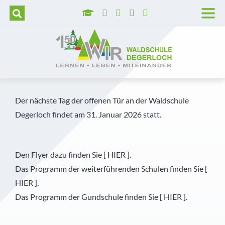
Wer wir sind
Grundschule
Hortbetreuung
Lage und Anfahrt
Trägerverein
Tag der offenen Tür
Unser Leitbild
Realschule
Betreute selbstständige Lernzeit
Barrierefreie Waldschule
Schulleitung
Aufnahmeverfahren
Unser Schulprogramm
Realschulaufsetzer
AGs
Stellenangebote
Kollegium
Kosten
Der nächste Tag der offenen Tür an der Waldschule
Degerloch findet am 31. Januar 2026 statt.
Montessori
Gymnasium
Pädagogisch-didaktische Besonderheiten
Presse
Pädagogische Unterstützung
Vormerkung
MINT
Prävention
Geschichte der Waldschule
Sekretariat
Den Flyer dazu finden Sie [
HIER
].
Das Programm der weiterführenden Schulen finden Sie [
Diabetes Typ 1
Veranstaltungshighlights
Schulkrankenschwestern
HIER
].
Außerunterrichtliche Veranstaltungen
Verwaltung
Das Programm der Gundschule finden Sie [
HIER
].
Praktika
Küche