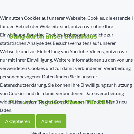
Wir nutzen Cookies auf unserer Webseite. Cookies, die essenziell
für den Betrieb der Webseite sind, nutzen wir ohne Ihre
Einwilligung. Sonstige Cookies, insbesondere solche zur
Gang durch unser Schulhaus
statistischen Analyse des Besuchsverhaltens auf unserer
Webseite und zur Einbettung von YouTube-Videos, nutzen wir
nur mit Ihrer Einwilligung. Weitere Informationen zu den von uns
verwendeten Cookies und zur damit verbundenen Verarbeitung
personenbezogener Daten finden Sie in unserer
Datenschutzerklärung. Sie können Ihre Einwilligung zur Nutzung
von Cookies und der damit verbundenen Datenverarbeitung
widerrufen, indem Sie den Cookie Banner im Footer Menü neu
Film vom Tag der offenen Tür 2016
laden.
Akzeptieren
Ablehnen
Weitere Informationen
Impressum