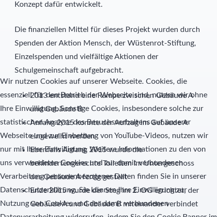
Konzept dafür entwickelt.
Schülernachhilfe
Hauswirtschaft
Die finanziellen Mittel für dieses Projekt wurden durch
Spenden der Aktion Mensch, der Wüstenrot-Stiftung,
Elternbeirat
Einzelspenden und vielfältige Aktionen der
Schulgemeinschaft aufgebracht.
SMV
Wir nutzen Cookies auf unserer Webseite. Cookies, die
essenziell für den Betrieb der Webseite sind, nutzen wir ohne
2013 entstand eine Rampe zwischen Gebäude A
Freunde
Ihre Einwilligung. Sonstige Cookies, insbesondere solche zur
und Gebäude B
statistischen Analyse des Besuchsverhaltens auf unserer
Anfang 2015 konnte der Aufzug im Gebäude A
Partner
Webseite und zur Einbettung von YouTube-Videos, nutzen wir
eingeweiht werden
nur mit Ihrer Einwilligung. Weitere Informationen zu den von
Ebenfalls Anfang 2015 wurde die
uns verwendeten Cookies und zur damit verbundenen
behindertengerechte Toiletten im Untergeschoss
Verarbeitung personenbezogener Daten finden Sie in unserer
des Gebäude A fertig gestellt
Datenschutzerklärung. Sie können Ihre Einwilligung zur
Ende 2015 wurde der Steg im 2. OG errichtet, der
Nutzung von Cookies und der damit verbundenen
Gebäude A und Gebäude B miteinander verbindet