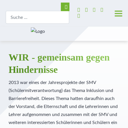
Wer wir sind
Grundschule
Hortbetreuung
Lage und Anfahrt
Trägerverein
Tag der offenen Tür
Unser Leitbild
Realschule
Betreute selbstständige Lernzeit
Barrierefreie Waldschule
Schulleitung
Aufnahmeverfahren
Unser Schulprogramm
Realschulaufsetzer
AGs
Stellenangebote
Kollegium
Kosten
WIR - gemeinsam gegen
Montessori
Gymnasium
Pädagogisch-didaktische Besonderheiten
Presse
Pädagogische Unterstützung
Vormerkung
Hindernisse
MINT
Prävention
Geschichte der Waldschule
Sekretariat
2013 war eines der Jahresprojekte der SMV
(Schülermitverantwortung) das Thema Inklusion und
Diabetes Typ 1
Veranstaltungshighlights
Schulkrankenschwestern
Barrierefreiheit. Dieses Thema hatten daraufhin auch
der Vorstand, die Elternschaft und die Lehrerinnen und
Außerunterrichtliche Veranstaltungen
Verwaltung
Lehrer aufgenommen und zusammen mit der SMV und
weiteren interessierten Schülerinnen und Schülern ein
Praktika
Küche