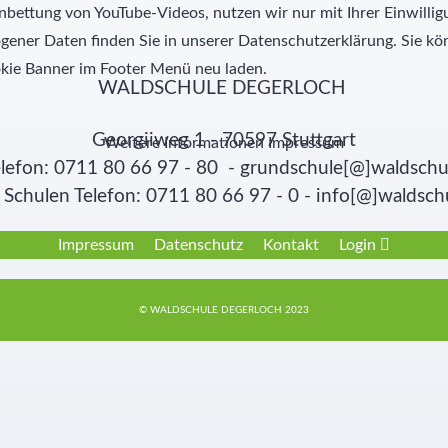
nbettung von YouTube-Videos, nutzen wir nur mit Ihrer Einwill
ner Daten finden Sie in unserer Datenschutzerklärung. Sie kön
kie Banner im Footer Menü neu laden.
WALDSCHULE DEGERLOCH
Georgiiweg 1 - 70597 Stuttgart
Weitere Informationen
Impressum
lefon: 0711 80 66 97 - 80 - grundschule[@]waldschu
Schulen Telefon: 0711 80 66 97 - 0 - info[@]waldsch
Impressum
Datenschutz
Kontakt
Login
© WALDSCHULE DEGERLOCH 2023