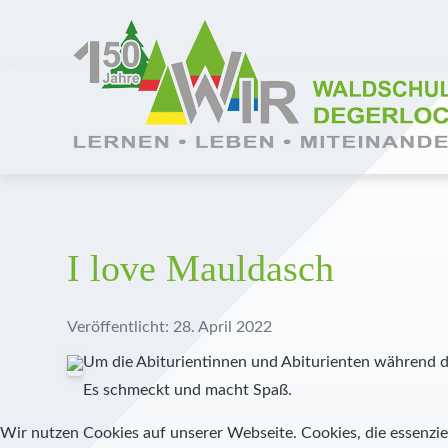
Wer wir sind
Grundschule
Hortbetreuung
Lage und Anfahrt
Trägerverein
Tag der offenen Tür
Unser Leitbild
Realschule
Betreute selbstständige Lernzeit
Barrierefreie Waldschule
Schulleitung
Aufnahmeverfahren
Unser Schulprogramm
Realschulaufsetzer
AGs
Stellenangebote
Kollegium
Kosten
Montessori
Gymnasium
Pädagogisch-didaktische Besonderheiten
Presse
Pädagogische Unterstützung
Vormerkung
I love Mauldasch
MINT
Prävention
Geschichte der Waldschule
Sekretariat
Veröffentlicht: 28. April 2022
Diabetes Typ 1
Veranstaltungshighlights
Schulkrankenschwestern
Um die Abiturientinnen und Abiturienten während de
Außerunterrichtliche Veranstaltungen
Verwaltung
Es schmeckt und macht Spaß.
Wir nutzen Cookies auf unserer Webseite. Cookies, die essenziel
Praktika
Küche