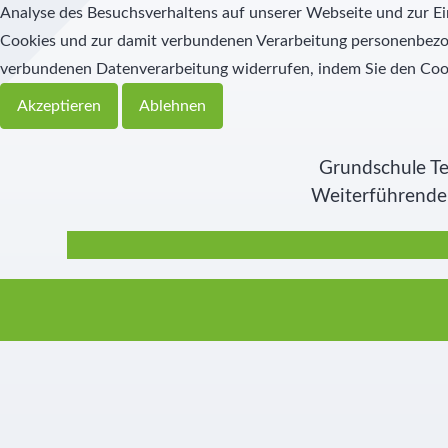
Analyse des Besuchsverhaltens auf unserer Webseite und zur Ei
Cookies und zur damit verbundenen Verarbeitung personenbezoge
Schülernachhilfe
Hauswirtschaft
verbundenen Datenverarbeitung widerrufen, indem Sie den Coo
Elternbeirat
Akzeptieren
Ablehnen
SMV
Grundschule Te
Weiterführende 
Freunde
Partner