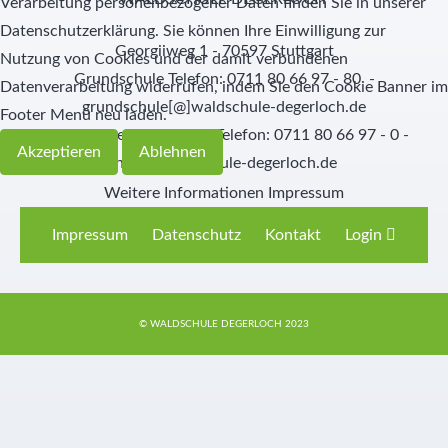
Verarbeitung personenbezogener Daten finden Sie in unserer
Datenschutzerklärung. Sie können Ihre Einwilligung zur
Georgiiweg 1 - 70597 Stuttgart
Nutzung von Cookies und der damit verbundenen
Grundschule Telefon: 0711 80 66 97 - 80 -
Datenverarbeitung widerrufen, indem Sie den Cookie Banner im
grundschule[@]waldschule-degerloch.de
Footer Menü neu laden.
Weiterführende Schulen Telefon: 0711 80 66 97 - 0 -
Akzeptieren
Ablehnen
info[@]waldschule-degerloch.de
Weitere Informationen
Impressum
Impressum
Datenschutz
Kontakt
Login
© WALDSCHULE DEGERLOCH 2023