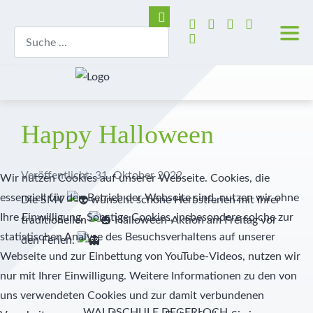
Happy Halloween
Veröffentlicht: 31. Oktober 2022
Wir nutzen Cookies auf unserer Webseite. Cookies, die
essenziell für den Betrieb der Webseite sind, nutzen wir ohne
Die SMV
wünscht schöne Herbstferien mit ihrer
Ihre Einwilligung. Sonstige Cookies, insbesondere solche zur
traditionellen
Halloween-Aktion am Freitag vor
statistischen Analyse des Besuchsverhaltens auf unserer
den Ferien.
Webseite und zur Einbettung von YouTube-Videos, nutzen wir
nur mit Ihrer Einwilligung. Weitere Informationen zu den von
uns verwendeten Cookies und zur damit verbundenen
WALDSCHULE DEGERLOCH