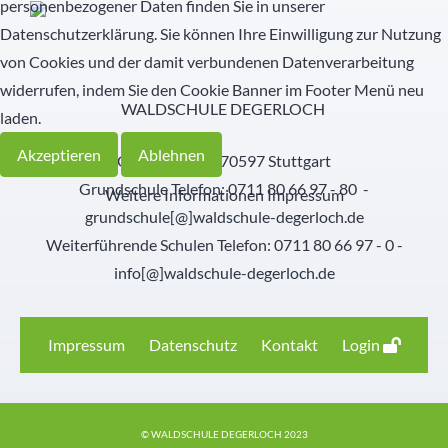
personenbezogener Daten finden Sie in unserer
Datenschutzerklärung. Sie können Ihre Einwilligung zur Nutzung
Schülernachhilfe
Hauswirtschaft
von Cookies und der damit verbundenen Datenverarbeitung
widerrufen, indem Sie den Cookie Banner im Footer Menü neu
Elternbeirat
WALDSCHULE DEGERLOCH
laden.
SMV
Akzeptieren
Ablehnen
Georgiiweg 1 - 70597 Stuttgart
Grundschule Telefon: 0711 80 66 97 - 80 -
Weitere Informationen
Impressum
Freunde
grundschule[@]waldschule-degerloch.de
Weiterführende Schulen Telefon: 0711 80 66 97 - 0 -
Partner
info[@]waldschule-degerloch.de
Impressum
Datenschutz
Kontakt
Login
© WALDSCHULE DEGERLOCH 2023