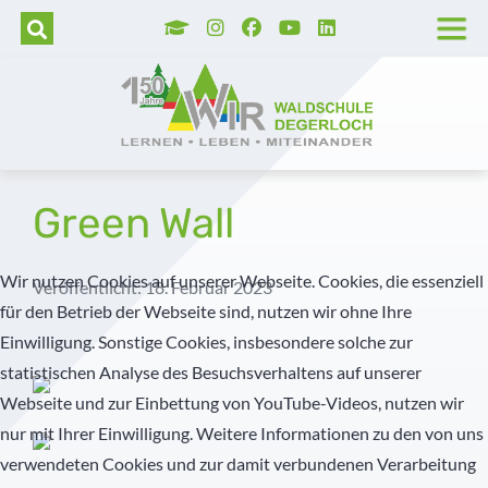
Wer wir sind
Grundschule
Hortbetreuung
Lage und Anfahrt
Trägerverein
Tag der offenen Tür
Unser Leitbild
Realschule
Betreute selbstständige Lernzeit
Barrierefreie Waldschule
Schulleitung
Aufnahmeverfahren
Unser Schulprogramm
Realschulaufsetzer
AGs
Stellenangebote
Kollegium
Kosten
Green Wall
Montessori
Gymnasium
Pädagogisch-didaktische Besonderheiten
Presse
Pädagogische Unterstützung
Vormerkung
Wir nutzen Cookies auf unserer Webseite. Cookies, die essenziell
Veröffentlicht: 18. Februar 2023
für den Betrieb der Webseite sind, nutzen wir ohne Ihre
MINT
Prävention
Geschichte der Waldschule
Sekretariat
Einwilligung. Sonstige Cookies, insbesondere solche zur
Diabetes Typ 1
Veranstaltungshighlights
Schulkrankenschwestern
statistischen Analyse des Besuchsverhaltens auf unserer
Webseite und zur Einbettung von YouTube-Videos, nutzen wir
Außerunterrichtliche Veranstaltungen
Verwaltung
nur mit Ihrer Einwilligung. Weitere Informationen zu den von uns
verwendeten Cookies und zur damit verbundenen Verarbeitung
Praktika
Küche