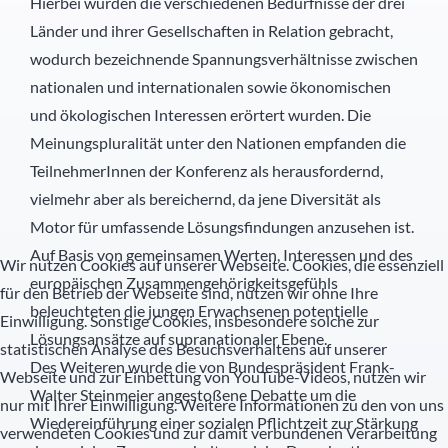
Hierbei wurden die verschiedenen Bedürfnisse der drei
Länder und ihrer Gesellschaften in Relation gebracht,
Schülernachhilfe
Hauswirtschaft
wodurch bezeichnende Spannungsverhältnisse zwischen
nationalen und internationalen sowie ökonomischen
Elternbeirat
und ökologischen Interessen erörtert wurden. Die
Meinungspluralität unter den Nationen empfanden die
SMV
TeilnehmerInnen der Konferenz als herausfordernd,
vielmehr aber als bereichernd, da jene Diversität als
Freunde
Motor für umfassende Lösungsfindungen anzusehen ist.
Partner
Auf Basis von gemeinsamen Werten, Interessen und des
Wir nutzen Cookies auf unserer Webseite. Cookies, die essenziell
europäischen Zusammengehörigkeitsgefühls
für den Betrieb der Webseite sind, nutzen wir ohne Ihre
beleuchteten die jungen Erwachsenen potentielle
Einwilligung. Sonstige Cookies, insbesondere solche zur
Lösungsansätze auf supranationaler Ebene.
statistischen Analyse des Besuchsverhaltens auf unserer
Des Weiteren wurde die von Bundespräsident Frank-
Webseite und zur Einbettung von YouTube-Videos, nutzen wir
Walter Steinmeier angestoßene Debatte um die
nur mit Ihrer Einwilligung. Weitere Informationen zu den von uns
Wiedereinführung einer sozialen Pflichtzeit zur Stärkung
verwendeten Cookies und zur damit verbundenen Verarbeitung