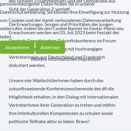
des sozialen Zusammenhalts und der Demokratie aus
personenbezogener Daten finden Sie in unserer
Sicht der Generation Z vertieft.
Datenschutzerklärung. Sie können Ihre Einwilligung zur Nutzung
von Cookies und der damit verbundenen Datenverarbeitung
Die Erwartungen, Sorgen und Prioritäten der jungen
widerrufen, indem Sie den Cookie Banner im Footer Menü neu
Erwachsenen werden am 03. Juli 2023 beim Festakt der
laden.
Deutsch-Französischen Zukunftskonferenz im Forum
Akzeptieren
Ablehnen
am Schlosspark Ludwigsburg mit hochrangigen
VertreterInnen aus Deutschland und Frankreich
Weitere Informationen
Impressum
diskutiert werden.
Unsere vier WaldschülerInnen haben durch das
zukunftsweisende Konferenzwochenende des dfi die
Möglichkeit erhalten, in den Dialog mit internationalen
VertreterInnen ihrer Generation zu treten und mithin
ihre interkulturellen Kompetenzen zu schulen sowie
politische Teilhabe aktiv zu leben. Bravo!