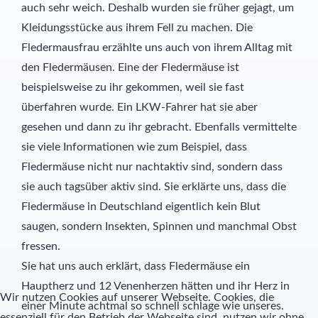
auch sehr weich. Deshalb wurden sie früher gejagt, um
Kleidungsstücke aus ihrem Fell zu machen. Die
Schülernachhilfe
Hauswirtschaft
Fledermausfrau erzählte uns auch von ihrem Alltag mit
den Fledermäusen. Eine der Fledermäuse ist
Elternbeirat
beispielsweise zu ihr gekommen, weil sie fast
SMV
überfahren wurde. Ein LKW-Fahrer hat sie aber
gesehen und dann zu ihr gebracht. Ebenfalls vermittelte
Freunde
sie viele Informationen wie zum Beispiel, dass
Fledermäuse nicht nur nachtaktiv sind, sondern dass
Partner
sie auch tagsüber aktiv sind. Sie erklärte uns, dass die
Fledermäuse in Deutschland eigentlich kein Blut
saugen, sondern Insekten, Spinnen und manchmal Obst
fressen.
Sie hat uns auch erklärt, dass Fledermäuse ein
Hauptherz und 12 Venenherzen hätten und ihr Herz in
Wir nutzen Cookies auf unserer Webseite. Cookies, die
einer Minute achtmal so schnell schlage wie unseres.
essenziell für den Betrieb der Webseite sind, nutzen wir ohne