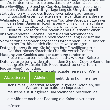
Außerdem erzählte sie uns, dass die Fledermäuse nach
Ihre Einwilligung. Sonstige Cookies, insbesondere solche zur
dem Winterschlaf einige Tage lang die Umgebung mit
statistischen Analyse des Besuchsverhaltens auf unserer
Ultraschall orten. So legen sie eine Landkarte an, die sie
Webseite und zur Einbettung von YouTube-Videos, nutzen wir
dann beim Jagen im Kopf haben – um sich ganz auf ihre
nur mit Ihrer Einwilligung. Weitere Informationen zu den von
Beute zu konzentrieren. Wenn dann Bauarbeiter einen
uns verwendeten Cookies und zur damit verbundenen
Baum fällen, fliegen sie noch Wochen lang akkurat um
Verarbeitung personenbezogener Daten finden Sie in unserer
ihn herum, bis sie sich eine neue Karte anlegen.
Datenschutzerklärung. Sie können Ihre Einwilligung zur
Darüber hinaus sprach sie über die verschiedenen
Nutzung von Cookies und der damit verbundenen
Fledermausarten, die sie dabei hatte, wie zum Beispiel
Datenverarbeitung widerrufen, indem Sie den Cookie Banner im
das große Mausohr. Die Fledermausfrau erklärte uns
Footer Menü neu laden.
auch, dass Fledermäuse sehr soziale Tiere sind. Wenn
Akzeptieren
Ablehnen
es einem der Tiere nicht gut geht, dann kümmern sie
sich um es. Fledermäuse leben in großen Kolonien, die
Weitere Informationen
Impressum
meistens aus Jungtieren und Weibchen bestehen, da
die Männer nach der Paarung die Kolonie verlassen
müssen.