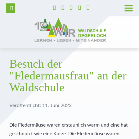
Wer wir sind
Grundschule
Hortbetreuung
Lage und Anfahrt
Trägerverein
Tag der offenen Tür
Unser Leitbild
Realschule
Betreute selbstständige Lernzeit
Barrierefreie Waldschule
Schulleitung
Aufnahmeverfahren
Unser Schulprogramm
Realschulaufsetzer
AGs
Stellenangebote
Kollegium
Kosten
Besuch der
"Fledermausfrau" an der
Montessori
Gymnasium
Pädagogisch-didaktische Besonderheiten
Presse
Pädagogische Unterstützung
Vormerkung
Waldschule
MINT
Prävention
Geschichte der Waldschule
Sekretariat
Diabetes Typ 1
Veranstaltungshighlights
Schulkrankenschwestern
Veröffentlicht: 11. Juni 2023
Außerunterrichtliche Veranstaltungen
Verwaltung
Die Fledermäuse waren erstaunlich warm und eine hat
geschnurrt wie eine Katze. Die Fledermäuse waren
Praktika
Küche